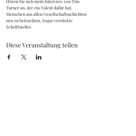
Hören Sie sich mein Interview von Tim 
Turner an, der ein Talent dafür hat, 
Menschen aus allen Gesellschaftsschichten 
neu zu betrachten. Sogar verrückte 
Schriftsteller.
Diese Veranstaltung teilen
HAFTUNGSAUSSCHLUSS
Diese Seite verwendet
verschiedene Affiliate-
Links. Wenn Sie etwas
über die Links auf dieser
Seite kaufen, kostet es Sie
nichts. Stattdessen
erhalten wir eine kleine
Schirmherrschaft, wenn