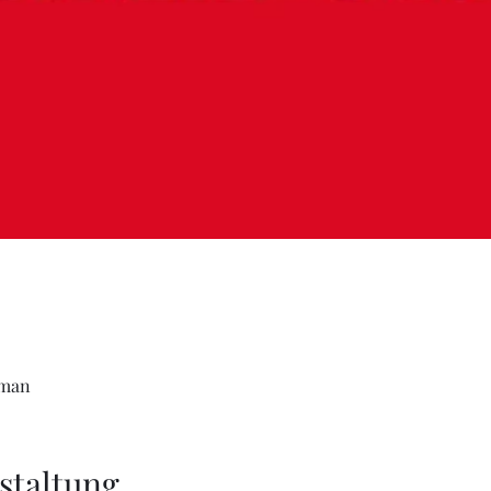
iman
staltung