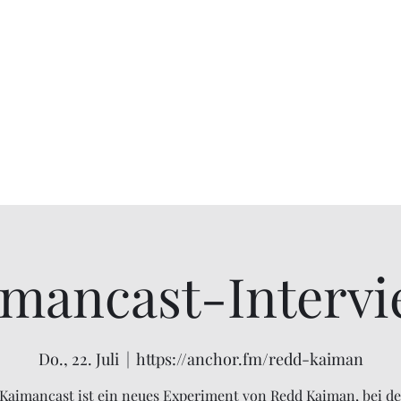
Heim
Fantasy/Horror-Blog
imancast-Intervi
Do., 22. Juli
  |  
https://anchor.fm/redd-kaiman
Kaimancast ist ein neues Experiment von Redd Kaiman, bei d