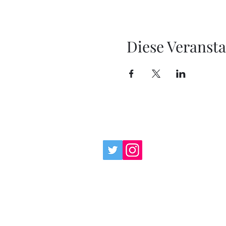
Diese Veransta
HAFTUNGSAUSSCHLUS
Diese Seite verwendet v
Sie etwas über die Links
Sie nichts. Stattdessen 
Schirmherrschaft, wenn 
Unterstützung.