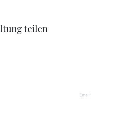
ltung teilen
S
erschiedene Affiliate-Links. Wenn
 auf dieser Seite kaufen, kostet es
erhalten wir eine kleine
wir Sie empfehlen. Danke für Ihre