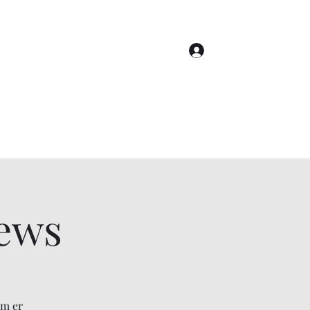
Anmelden
Shop
ews
em er